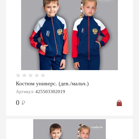
Костюм универс. (дев./мальч.)
Артикул:
425503302019
0