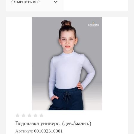
Костюмы, комплекты, пальто, полупальто
Отменить всё
Главная
О нас
Опт
Контакты
Вышивка
Размеры
Отзывы о нас
Регистрация
Для спортивных команд
Водолазка универс. (дев./мальч.)
Спасибо
Артикул:
001002310001