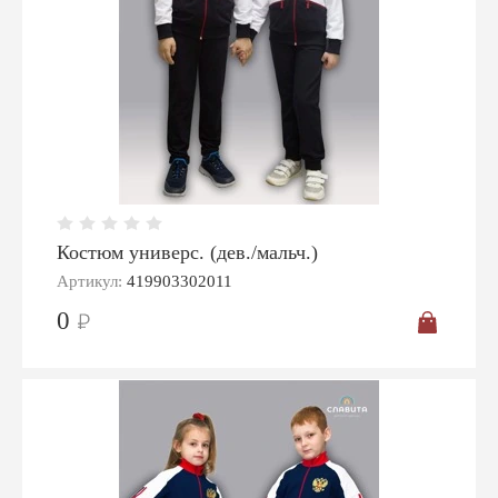
Костюм универс. (дев./мальч.)
Артикул:
419903302011
0