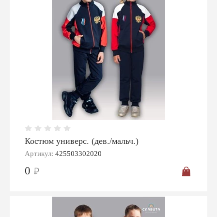
Костюм универс. (дев./мальч.)
Артикул:
425503302020
0