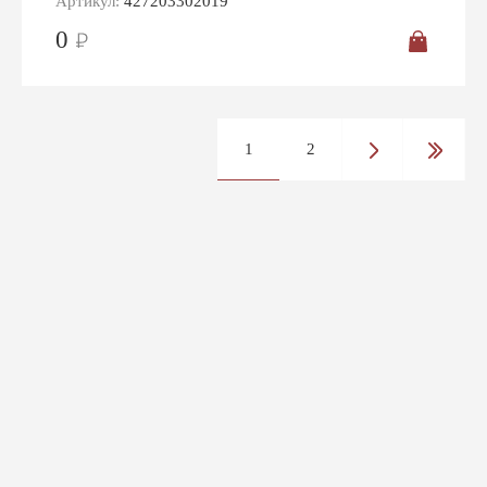
Артикул:
427203302019
0
1
2