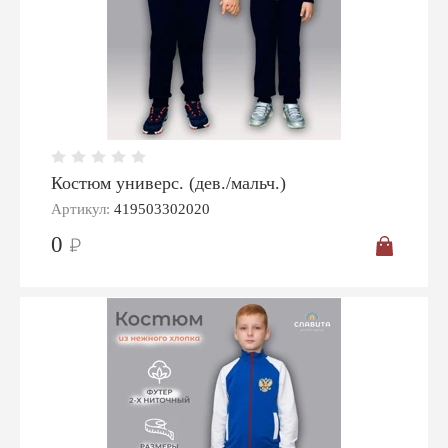
Костюм универс. (дев./мальч.)
Артикул:
419503302020
0