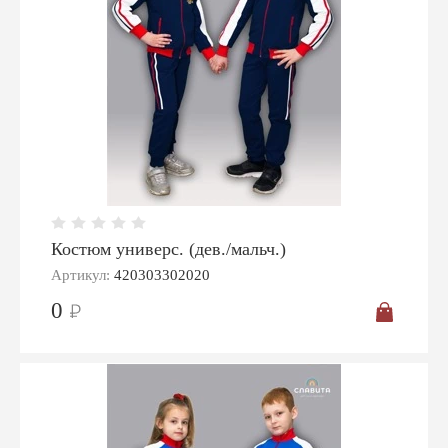
Костюм универс. (дев./мальч.)
Артикул:
420303302020
0