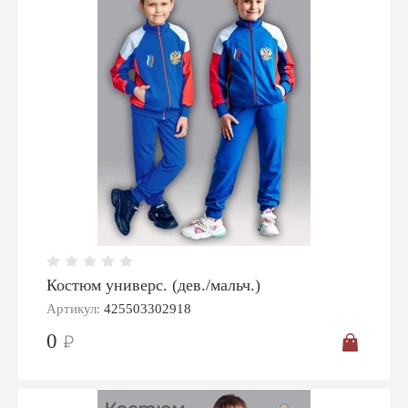
Костюм универс. (дев./мальч.)
Артикул:
425503302918
0